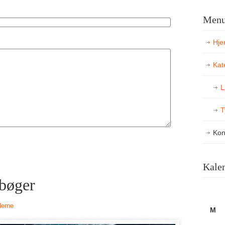
Men
Hje
Kat
L
T
Kon
Kale
bøger
derne
M