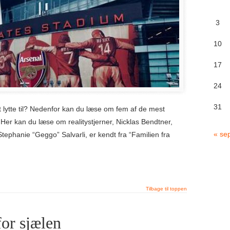
3
10
17
24
31
at lytte til? Nedenfor kan du læse om fem af de mest
Her kan du læse om realitystjerner, Nicklas Bendtner,
« se
tephanie “Geggo” Salvarli, er kendt fra “Familien fra
for sjælen