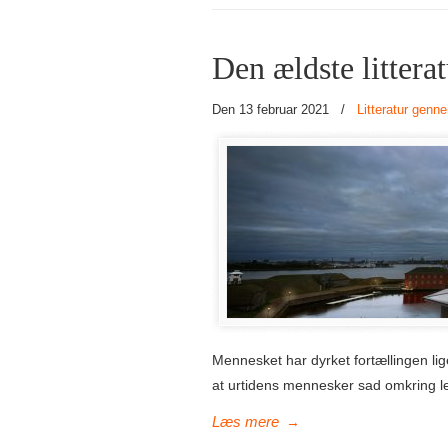
Den ældste littera
Den 13 februar 2021
/
Litteratur genn
Mennesket har dyrket fortællingen lige
at urtidens mennesker sad omkring lej
→