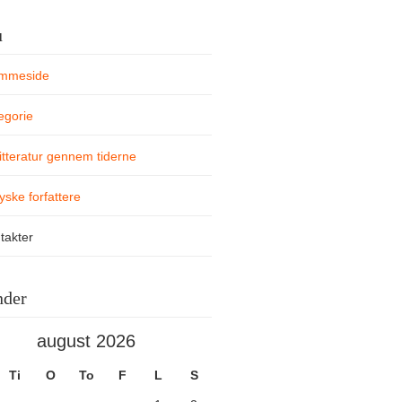
u
mmeside
egorie
itteratur gennem tiderne
yske forfattere
takter
nder
august 2026
Ti
O
To
F
L
S